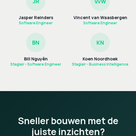
JR
VvW
Jasper Reinders
Vincent van Waasbergen
Software Engineer
Software Engineer
BN
KN
Bill Nguyên
Koen Noordhoek
Stagiair - Software Engineer
Stagiair - Business Intelligence
Sneller bouwen met de
juiste inzichten?